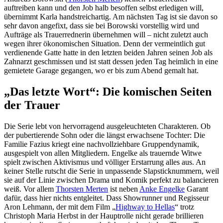
auftreiben kann und den Job halb besoffen selbst erledigen will,
übernimmt Karla handstreichartig. Am nächsten Tag ist sie davon so
sehr davon angefixt, dass sie bei Borowski vorstellig wird und
Aufträge als Trauerrednerin übernehmen will – nicht zuletzt auch
wegen ihrer ökonomischen Situation. Denn der vermeintlich gut
verdienende Gatte hatte in den letzten beiden Jahren seinen Job als
Zahnarzt geschmissen und ist statt dessen jeden Tag heimlich in eine
gemietete Garage gegangen, wo er bis zum Abend gemalt hat.
„Das letzte Wort“: Die komischen Seiten
der Trauer
Die Serie lebt von hervorragend ausgeleuchteten Charakteren. Ob
der pubertierende Sohn oder die längst erwachsene Tochter: Die
Familie Fazius kriegt eine nachvollziehbare Gruppendynamik,
ausgespielt von allen Mitgliedern. Engelke als trauernde Witwe
spielt zwischen Aktivismus und völliger Erstarrung alles aus. An
keiner Stelle rutscht die Serie in unpassende Slapsticknummern, weil
sie auf der Linie zwischen Drama und Komik perfekt zu balancieren
weiß. Vor allem
Thorsten Merten
ist neben
Anke Engelke
Garant
dafür, dass hier nichts entgleitet. Dass Showrunner und Regisseur
Aron Lehmann, der mit dem Film „
Highway to Hellas
“ trotz
Christoph Maria Herbst in der Hauptrolle nicht gerade brillieren