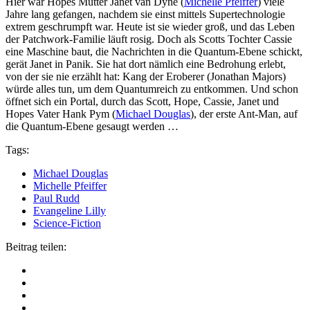
Hier war Hopes Mutter Janet van Dyne (
Michelle Pfeiffer
) viele
Jahre lang gefangen, nachdem sie einst mittels Supertechnologie
extrem geschrumpft war. Heute ist sie wieder groß, und das Leben
der Patchwork-Familie läuft rosig. Doch als Scotts Tochter Cassie
eine Maschine baut, die Nachrichten in die Quantum-Ebene schickt,
gerät Janet in Panik. Sie hat dort nämlich eine Bedrohung erlebt,
von der sie nie erzählt hat: Kang der Eroberer (Jonathan Majors)
würde alles tun, um dem Quantumreich zu entkommen. Und schon
öffnet sich ein Portal, durch das Scott, Hope, Cassie, Janet und
Hopes Vater Hank Pym (
Michael Douglas
), der erste Ant-Man, auf
die Quantum-Ebene gesaugt werden …
Tags:
Michael Douglas
Michelle Pfeiffer
Paul Rudd
Evangeline Lilly
Science-Fiction
Beitrag teilen: