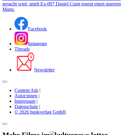
gesucht wird, spielt Ex-007 Daniel Craig erneut einen queeren
Mann.
Facebook
Instagram
Threads
Newsletter
Content Ads
|
Autor:innen
|
Impressum
|
Datenschutz
|
© 2026 bunkverlag GmbH
Mehr Filme im