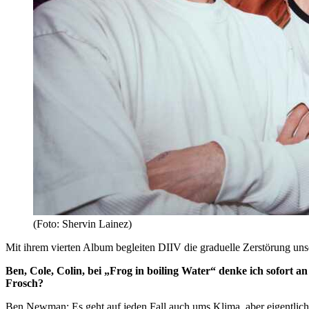
(Foto: Shervin Lainez)
Mit ihrem vierten Album begleiten DIIV die graduelle Zerstörung un
Ben, Cole, Colin, bei „Frog in boiling Water“ denke ich sofort 
Frosch?
Ben Newman: Es geht auf jeden Fall auch ums Klima, aber eigentlich