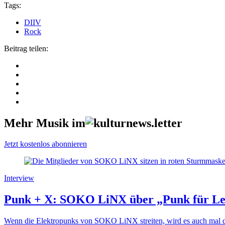
Tags:
DIIV
Rock
Beitrag teilen:
Mehr Musik im
Jetzt kostenlos abonnieren
Interview
Punk + X: SOKO LiNX über „Punk für Leu
Wenn die Elektropunks von SOKO LiNX streiten, wird es auch mal der