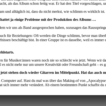
racht, als das Album schon fertig war. Er hat den Titel vorgeschlagen, u
 und alltäglich ist, dass du nicht merkst, wie schlimm es wirklich ist.
 hattet ja einige Probleme mit der Produktion des Albums …
 dem wir uns als Band ausgesprochen haben, sozusagen das Rausspring
auch für Beziehungen: Oft werden die Dinge schlimm, bevor man überhau
fnissen beschäftigt bist. In einer Gruppe ist es dasselbe, weil es imm
hlstarts.
gen für Musiker:innen waren noch nie so schlecht wie jetzt. Wenn wir
 es nicht mehr nur um unsere Kreativität oder Freundschaft geht – es 
, jetzt stehen doch wieder Gitarren im Mittelpunkt. Hat das auch 
em Computer auf. Hast du mal was über das Making-of von „Apocalypse
 sich immer mehr verändert. Ab einem bestimmten Punkt schaffst du ni