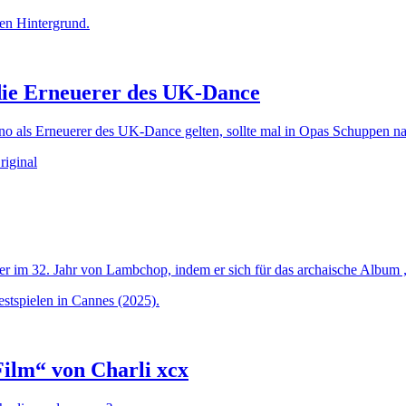
 die Erneuerer des UK-Dance
no als Erneuerer des UK-Dance gelten, sollte mal in Opas Schuppen n
er im 32. Jahr von Lambchop, indem er sich für das archaische Album 
ilm“ von Charli xcx