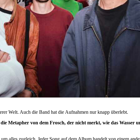
serer Welt. Auch die Band hat die Aufnahmen nur knapp überlebt.
an die Metapher von dem Frosch, der nicht merkt, wie das Wasser 
 um alles zugleich. Jeder Song auf dem Album handelt von einem ande