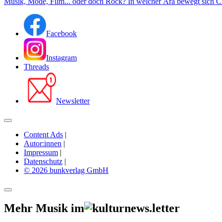
Musik, Mode, Film... oder doch Rock? In welcher Ära bewegt sich C
Facebook
Instagram
Threads
Newsletter
Content Ads
|
Autor:innen
|
Impressum
|
Datenschutz
|
© 2026 bunkverlag GmbH
Mehr Musik im