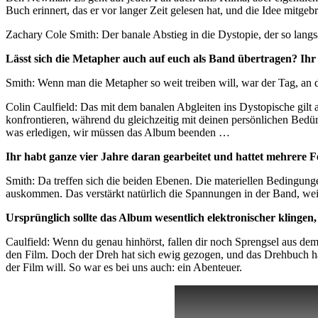
Buch erinnert, das er vor langer Zeit gelesen hat, und die Idee mitgeb
Zachary Cole Smith: Der banale Abstieg in die Dystopie, der so langsam
Lässt sich die Metapher auch auf euch als Band übertragen? Ihr
Smith: Wenn man die Metapher so weit treiben will, war der Tag, an
Colin Caulfield: Das mit dem banalen Abgleiten ins Dystopische gilt 
konfrontieren, während du gleichzeitig mit deinen persönlichen Bedür
was erledigen, wir müssen das Album beenden …
Ihr habt ganze vier Jahre daran gearbeitet und hattet mehrere Fe
Smith: Da treffen sich die beiden Ebenen. Die materiellen Bedingun
auskommen. Das verstärkt natürlich die Spannungen in der Band, weil
Ursprünglich sollte das Album wesentlich elektronischer klingen
Caulfield: Wenn du genau hinhörst, fallen dir noch Sprengsel aus d
den Film. Doch der Dreh hat sich ewig gezogen, und das Drehbuch hat
der Film will. So war es bei uns auch: ein Abenteuer.