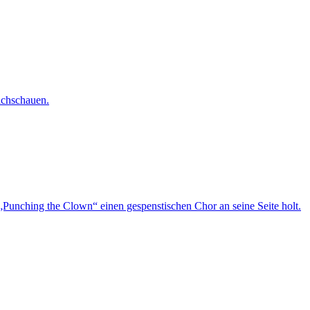
achschauen.
„Punching the Clown“ einen gespenstischen Chor an seine Seite holt.