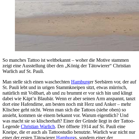
So manches Tattoo ist weltbekannt – woher die Motive stammen
zeigt eine Ausstellung über den „König der Tätowierer“ Christian
Warlich auf St. Pauli.
Man stelle sich einen waschechten
Hamburg
er Seebären vor, der auf
St. Pauli lebt und in urigen Stammkneipen sitzt, etwas mürrisch,
natürlich mit Vollbart, ab und zu brummt er vor sich hin und klingt
dabei wie Käpt’n Blaubär. Wenn er aber seinen Arm anspannt, tanzt
dort eine Hafendirne, am besten noch mit Herz und Anker – mehr
Klischee geht nicht. Wenn man sich die Tattoos (siehe oben) so
ansieht, kommen sie einem bekannt vor. Warum eigentlich? Und
was macht sie so klischeehaft? Einer der Gründe liegt in der Tattoo-
Legende
Christian Warlich
. Der öffnete 1914 auf St. Pauli eine
Kneipe, die er auch als Tattoostudio benutzte. Warlich war nicht nur
einer der ersten Tätowierer
Hamburg
s, sondern einer der