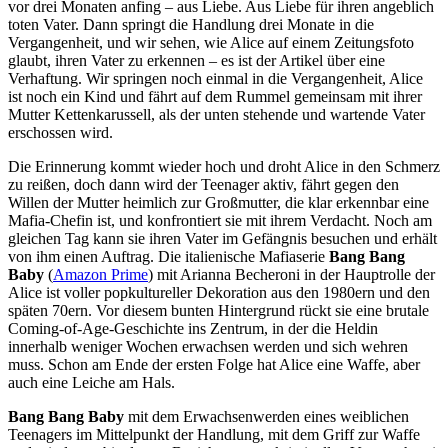
vor drei Monaten anfing – aus Liebe. Aus Liebe für ihren angeblich
toten Vater. Dann springt die Handlung drei Monate in die
Vergangenheit, und wir sehen, wie Alice auf einem Zeitungsfoto
glaubt, ihren Vater zu erkennen – es ist der Artikel über eine
Verhaftung. Wir springen noch einmal in die Vergangenheit, Alice
ist noch ein Kind und fährt auf dem Rummel gemeinsam mit ihrer
Mutter Kettenkarussell, als der unten stehende und wartende Vater
erschossen wird.
Die Erinnerung kommt wieder hoch und droht Alice in den Schmerz
zu reißen, doch dann wird der Teenager aktiv, fährt gegen den
Willen der Mutter heimlich zur Großmutter, die klar erkennbar eine
Mafia-Chefin ist, und konfrontiert sie mit ihrem Verdacht. Noch am
gleichen Tag kann sie ihren Vater im Gefängnis besuchen und erhält
von ihm einen Auftrag. Die italienische Mafiaserie
Bang Bang
Baby
(
Amazon Prime
) mit Arianna Becheroni in der Hauptrolle der
Alice ist voller popkultureller Dekoration aus den 1980ern und den
späten 70ern. Vor diesem bunten Hintergrund rückt sie eine brutale
Coming-of-Age-Geschichte ins Zentrum, in der die Heldin
innerhalb weniger Wochen erwachsen werden und sich wehren
muss. Schon am Ende der ersten Folge hat Alice eine Waffe, aber
auch eine Leiche am Hals.
Bang Bang Baby
mit dem Erwachsenwerden eines weiblichen
Teenagers im Mittelpunkt der Handlung, mit dem Griff zur Waffe