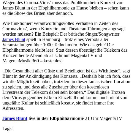
Wegen des Corona-Virus‘ muss das Publikum beim Konzert von
James Blunt in der Elbphilharmonie zu Hause bleiben – sehen kann
es die Show des Briten aber dennoch.
Wie funktioniert verantwortungsvolles Verhalten in Zeiten des
Coronavirus’, wenn Konzerte und Theateraufführungen abgesagt
werden müssen? Ein Beispiel: Der britische Singer/Songwriter
James Blunt
spielt in Hamburg – trotz eines Verbots aller
Veranstaltungen über 1000 Teilnehmern. Wie das geht? Die
Elbphilharmonie bleibt leer! Statt dessen überträgt die Telekom das
Konzert heute Abend ab 21 Uhr auf MagentaTV und
MagentaMusik 360 – kostenlos!
„Die Gesundheit aller Gäste und Beteiligten ist das Wichtigste“, sagt
Blunt in der Ankündigung des Konzerts. „Deshalb bin ich froh, dass
wir die Möglichkeit haben, trotzdem in dieser fantastischen Location
zu spielen, und dass alle Zuschauer über den kostenlosen
Livestream der Telekom dabei sein können.“ Das digitale Trotzen
dem Virus gegenüber ist kein Einzelfall und kommt auch nicht von
ungefähr: Kultur ist schließlich kreativ, sie findet immer ihre
Adressaten.
James Blunt
live in der Elbphilharmonie
21 Uhr MagentaTV
Tags: