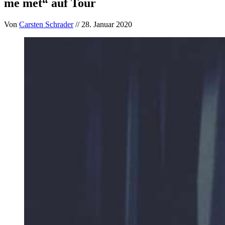
me met“ auf Tour
Von
Carsten Schrader
// 28. Januar 2020