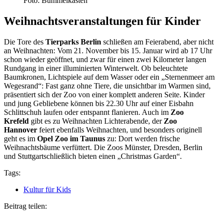
Foto: Bummelkasten
Weihnachtsveranstaltungen für Kinder
Die Tore des
Tierparks Berlin
schließen am Feierabend, aber nicht
an Weihnachten: Vom 21. November bis 15. Januar wird ab 17 Uhr
schon wieder geöffnet, und zwar für einen zwei Kilometer langen
Rundgang in einer illuminierten Winterwelt. Ob beleuchtete
Baumkronen, Lichtspiele auf dem Wasser oder ein „Sternenmeer am
Wegesrand“: Fast ganz ohne Tiere, die unsichtbar im Warmen sind,
präsentiert sich der Zoo von einer komplett anderen Seite. Kinder
und jung Gebliebene können bis 22.30 Uhr auf einer Eisbahn
Schlittschuh laufen oder entspannt flanieren. Auch im
Zoo
Krefeld
gibt es zu Weihnachten Lichterabende, der
Zoo
Hannover
feiert ebenfalls Weihnachten, und besonders originell
geht es im
Opel Zoo im Taunus
zu: Dort werden frische
Weihnachtsbäume verfüttert. Die Zoos Münster, Dresden, Berlin
und Stuttgartschließlich bieten einen „Christmas Garden“.
Tags:
Kultur für Kids
Beitrag teilen: