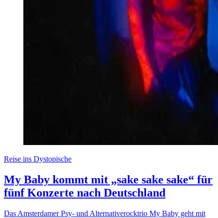
Reise ins Dystopische
My Baby kommt mit „sake sake sake“ für
fünf Konzerte nach Deutschland
Das Amsterdamer Psy- und Alternativerocktrio My Baby geht mit