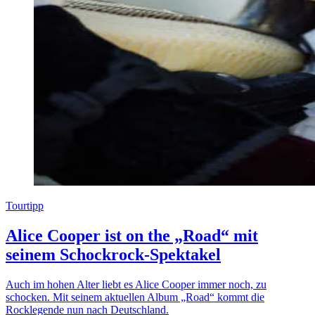
Tourtipp
Alice Cooper ist on the „Road“ mit
seinem Schockrock-Spektakel
Auch im hohen Alter liebt es Alice Cooper immer noch, zu
schocken. Mit seinem aktuellen Album „Road“ kommt die
Rocklegende nun nach Deutschland.