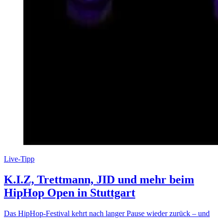
Live-Tipp
K.I.Z, Trettmann, JID und mehr beim
HipHop Open in Stuttgart
Das HipHop-Festival kehrt nach langer Pause wieder zurück – und