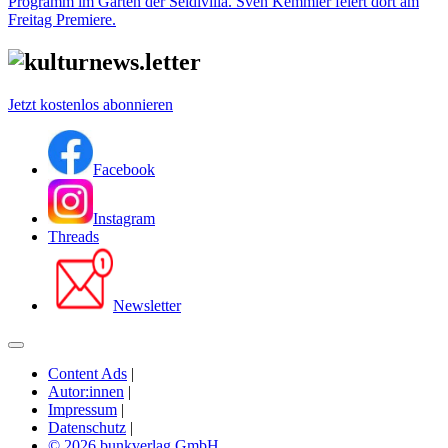
Programm im Garten der Seidlvilla. Sven Kemmler feiert dort am
Freitag Premiere.
Jetzt kostenlos abonnieren
Facebook
Instagram
Threads
Newsletter
Content Ads
|
Autor:innen
|
Impressum
|
Datenschutz
|
© 2026 bunkverlag GmbH