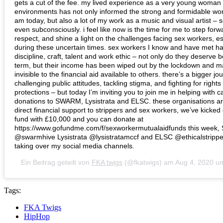
gets a cut of the fee. my lived experience as a very young woman 
environments has not only informed the strong and formidable wo
am today, but also a lot of my work as a music and visual artist –
even subconsciously. i feel like now is the time for me to step forw
respect, and shine a light on the challenges facing sex workers, es
during these uncertain times. sex workers I know and have met h
discipline, craft, talent and work ethic – not only do they deserve b
term, but their income has been wiped out by the lockdown and m
invisible to the financial aid available to others. there’s a bigger jo
challenging public attitudes, tackling stigma, and fighting for right
protections – but today I’m inviting you to join me in helping with c
donations to SWARM, Lysistrata and ELSC. these organisations ar
direct financial support to strippers and sex workers, we’ve kicked 
fund with £10,000 and you can donate at
https://www.gofundme.com/f/sexworkermutualaidfunds this wee
@swarmhive Lysistrata @lysistratamccf and ELSC @ethicalstripper
taking over my social media channels.
Ein Beitrag geteilt von
FKA twigs
(@fkatwigs) am
Aug 4, 2020 u
Tags:
FKA Twigs
HipHop