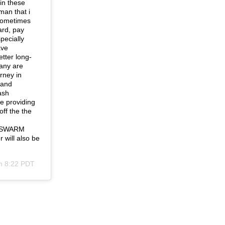
in these
man that i
 sometimes
ard, pay
pecially
ave
etter long-
any are
urney in
s and
ash
e providing
off the the
k, SWARM
 will also be
m 8:22 PDT