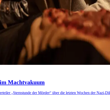
r im Machtvakuum
ierteiler „Sternstunde der Mörder“ über die letzten Wochen der Nazi-Di