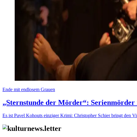
Ende mit endlosem Grauen
„Sternstunde der Mörder“: Serienmörde
Es ist Pavel Kohouts einziger Krimi: Christopher Schier bringt den V