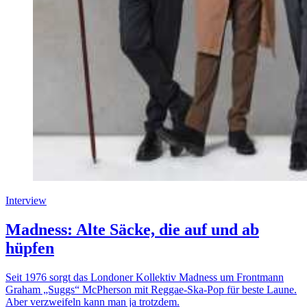
Interview
Madness: Alte Säcke, die auf und ab
hüpfen
Seit 1976 sorgt das Londoner Kollektiv Madness um Frontmann
Graham „Suggs“ McPherson mit Reggae-Ska-Pop für beste Laune.
Aber verzweifeln kann man ja trotzdem.