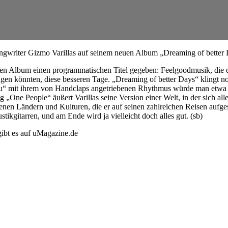
 Songwriter Gizmo Varillas auf seinem neuen Album „Dreaming of bette
Album einen programmatischen Titel gegeben: Feelgoodmusik, die die R
klingen könnten, diese besseren Tage. „Dreaming of better Days“ klingt
“ mit ihrem von Handclaps angetriebenen Rhythmus würde man etwa ka
One People“ äußert Varillas seine Version einer Welt, in der sich all
enen Ländern und Kulturen, die er auf seinen zahlreichen Reisen aufge
tikgitarren, und am Ende wird ja vielleicht doch alles gut. (sb)
ibt es auf uMagazine.de