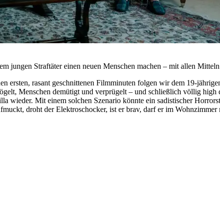
inem jungen Straftäter einen neuen Menschen machen – mit allen Mittel
 den ersten, rasant geschnittenen Filmminuten folgen wir dem 19-jährige
gelt, Menschen demütigt und verprügelt – und schließlich völlig high d
 Villa wieder. Mit einem solchen Szenario könnte ein sadistischer Horr
muckt, droht der Elektroschocker, ist er brav, darf er im Wohnzimmer 