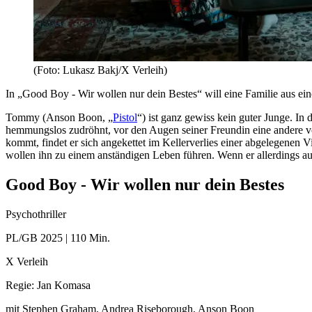
(Foto: Lukasz Bakj/X Verleih)
In „Good Boy - Wir wollen nur dein Bestes“ will eine Familie aus e
Tommy (Anson Boon, „
Pistol
“) ist ganz gewiss kein guter Junge. In
hemmungslos zu­dröhnt, vor den Augen seiner Freundin eine andere vö
kommt, findet er sich angekettet im Kellerverlies einer abgelegenen
wollen ihn zu einem anständigen Leben führen. Wenn er allerdings auf
Good Boy - Wir wollen nur dein Bestes
Psychothriller
PL/GB 2025 | 110 Min.
X Verleih
Regie: Jan Komasa
mit Stephen Graham, Andrea Riseborough, Anson Boon