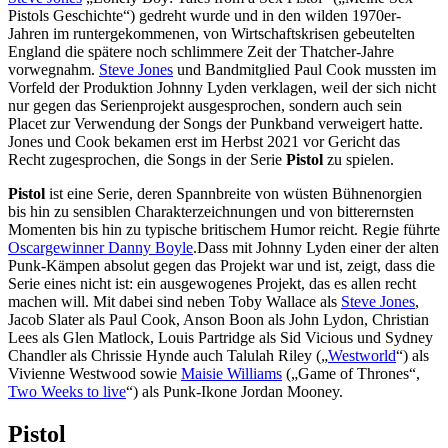
Pistols Geschichte“) gedreht wurde und in den wilden 1970er-
Jahren im runtergekommenen, von Wirtschaftskrisen gebeutelten
England die spätere noch schlimmere Zeit der Thatcher-Jahre
vorwegnahm.
Steve Jones
und Bandmitglied Paul Cook mussten im
Vorfeld der Produktion Johnny Lyden verklagen, weil der sich nicht
nur gegen das Serienprojekt ausgesprochen, sondern auch sein
Placet zur Verwendung der Songs der Punkband verweigert hatte.
Jones und Cook bekamen erst im Herbst 2021 vor Gericht das
Recht zugesprochen, die Songs in der Serie
Pistol
zu spielen.
Pistol
ist eine Serie, deren Spannbreite von wüsten Bühnenorgien
bis hin zu sensiblen Charakterzeichnungen und von bitterernsten
Momenten bis hin zu typische britischem Humor reicht. Regie führte
Oscargewinner
Danny Boyle
.Dass mit Johnny Lyden einer der alten
Punk-Kämpen absolut gegen das Projekt war und ist, zeigt, dass die
Serie eines nicht ist: ein ausgewogenes Projekt, das es allen recht
machen will. Mit dabei sind neben Toby Wallace als
Steve Jones
,
Jacob Slater als Paul Cook, Anson Boon als John Lydon, Christian
Lees als Glen Matlock, Louis Partridge als Sid Vicious und Sydney
Chandler als Chrissie Hynde auch Talulah Riley („
Westworld
“) als
Vivienne Westwood sowie
Maisie Williams
(„Game of Thrones“,
Two Weeks to live
“) als Punk-Ikone Jordan Mooney.
Pistol