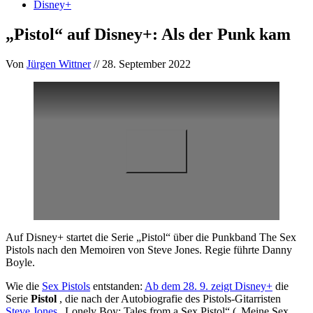
Disney+
„Pistol“ auf Disney+: Als der Punk kam
Von
Jürgen Wittner
// 28. September 2022
Auf Disney+ startet die Serie „Pistol“ über die Punkband The Sex
Pistols nach den Memoiren von Steve Jones. Regie führte Danny
Boyle.
Wie die
Sex Pistols
entstanden:
Ab dem 28. 9. zeigt Disney+
die
Serie
Pistol
, die nach der Autobiografie des Pistols-Gitarristen
Steve Jones
„Lonely Boy: Tales from a Sex Pistol“ („Meine Sex