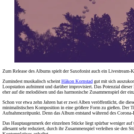
Zum Release des Albums spielt der Saxofonist auch ein Livestream-
Zumindest musikalisch scheint
Håkon Kornstad
gut mit sich auszukom
Loopstation aufnimmt und darüber improvisiert. Das Potenzial dieser
eher auf die melodiösen und das harmonische Zusammenspiel der ein
Schon vor etwa zehn Jahren hat er zwei Alben veröffentlicht, die d
minimalistischen Komposition in eine größere Form zu gießen. Der Tit
Aufnahmezeitpunkt. Denn das Album entstand während des Corona-Lock
Das Hauptaugenmerk der einzelnen Stücke liegt spürbar weniger auf
allesamt sehr reduziert, durch ihr Zusammenspiel verleihen sie den 
Kontemplatives anhaftet.