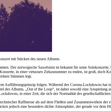
Konzert mit Stücken des neuen Albums.
men. Der norwegische Saxofonist ist bekannt für seine Solokonzerte, be
 Konzerte, in einer virtuosen Zirkusnummer zu enden, ist groß, doch K
zelnen Stimmen legt.
iesem Aufführungsprinzip folgen. Während des Corona-Lockdowns hat si
el des Albums, „Out of the Loop“, ist dabei sowohl eine Anspielung auf
downs, in einer Zeit, die sich der Normalität des gesellschaftliche
 technischer Raffinesse als auf dem Fließen und Zusammenwirken der
Stücken jedoch eine besonders dichte Atmosphäre, der gerade vor dem 