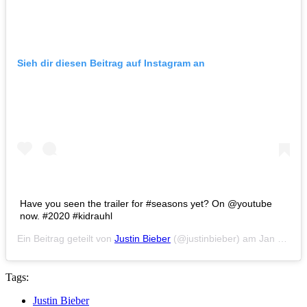
Sieh dir diesen Beitrag auf Instagram an
Have you seen the trailer for #seasons yet? On @youtube
now. #2020 #kidrauhl
Ein Beitrag geteilt von
Justin Bieber
(@justinbieber) am
Jan 1, 2020 um 6:25 PST
Tags:
Justin Bieber