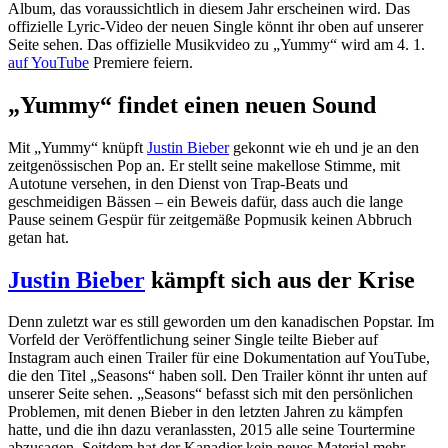
Album, das voraussichtlich in diesem Jahr erscheinen wird. Das
offizielle Lyric-Video der neuen Single könnt ihr oben auf unserer
Seite sehen. Das offizielle Musikvideo zu „Yummy“ wird am 4. 1.
auf YouTube
Premiere feiern.
„Yummy“ findet einen neuen Sound
Mit „Yummy“ knüpft
Justin Bieber
gekonnt wie eh und je an den
zeitgenössischen Pop an. Er stellt seine makellose Stimme, mit
Autotune versehen, in den Dienst von Trap-Beats und
geschmeidigen Bässen – ein Beweis dafür, dass auch die lange
Pause seinem Gespür für zeitgemäße Popmusik keinen Abbruch
getan hat.
Justin Bieber
kämpft sich aus der Krise
Denn zuletzt war es still geworden um den kanadischen Popstar. Im
Vorfeld der Veröffentlichung seiner Single teilte Bieber auf
Instagram auch einen Trailer für eine Dokumentation auf YouTube,
die den Titel „Seasons“ haben soll. Den Trailer könnt ihr unten auf
unserer Seite sehen. „Seasons“ befasst sich mit den persönlichen
Problemen, mit denen Bieber in den letzten Jahren zu kämpfen
hatte, und die ihn dazu veranlassten, 2015 alle seine Tourtermine
abzusagen. Seitdem hat der Kanadier kein neues Material mehr