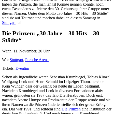
haben die Prinzen, die man längst Könige nennen könnte, noch
etwas Besonderes zu feiern: den 30. Geburtstag ihrer Gruppe unter
diesem Namen. Unter dem Motto „30 Jahre – 30 Hits – 30 Städte“
sind sie auf Tournee und machen dabei an diesem Samstag in
Stuttgart
halt.
Die Prinzen: „30 Jahre – 30 Hits – 30
Städte“
Wann: 11. November, 20 Uhr
Wo:
Stuttgart
,
Porsche Arena
Tickets:
Eventim
Schon als Jugendliche waren Sebastian Krumbiegel, Tobias Künzel,
Wolfgang Lenk und Henri Schmid im Leipziger Thomanerchor.
Kein Wunder, dass der Gesang bis heute ihr Leben bestimmt.
Nachdem Krumbiegel und Lenk in diversen Formationen aktiv
waren, gründeten sie 1987 das Trio Die Herzbuben. Doch erst,
nachdem Anette Humpe zur Produzentin der Gruppe wurde und sie
ihren Namen zu die Prinzen änderte, stellte sich der große Erfolg
ein. Das war 1991, und seitdem sind
Die Prinzen
eine Institution der
deutschen Poplandschaft. Und noch immer sind Krumbiegel,