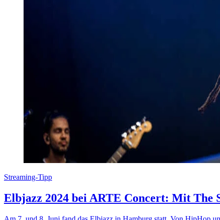
Streaming-Tipp
Elbjazz 2024 bei ARTE Concert: Mit The 
Am 7. und 8. Juni fand das Elbjazz in Hamburg statt. Von HipHop und