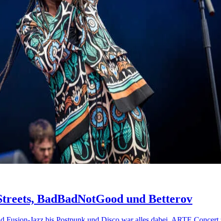
Streets, BadBadNotGood und Betterov
 Fusion-Jazz bis Postpunk und Disco war alles dabei. ARTE Concert ze