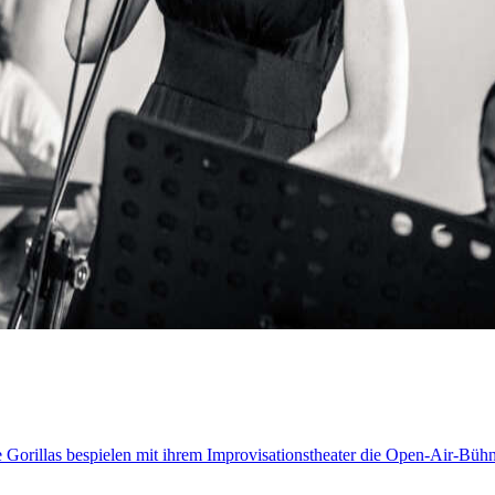
e Gorillas bespielen mit ihrem Improvisationstheater die Open-Air-Bü