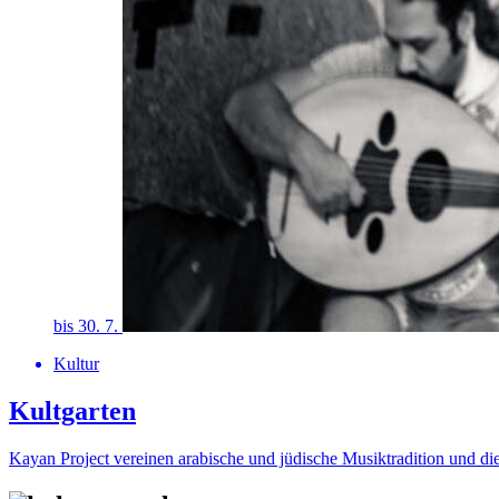
bis 30. 7.
Kultur
Kultgarten
Kayan Project vereinen arabische und jüdische Musiktradition und di