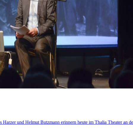
Jens Harzer und Helmut Butzmann erinnern heute im Thalia Theater an 