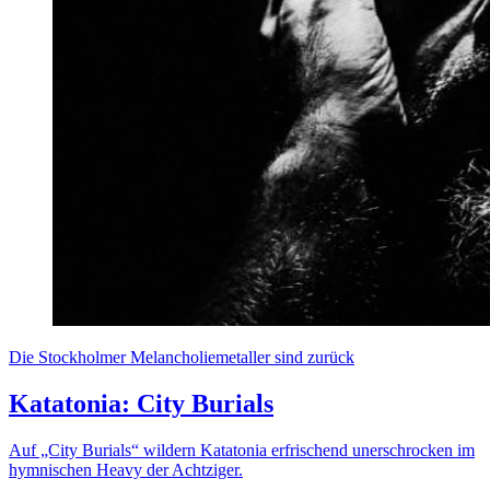
Die Stockholmer Melancholiemetaller sind zurück
Katatonia: City Burials
Auf „City Burials“ wildern Katatonia erfrischend unerschrocken im
hymnischen Heavy der Achtziger.