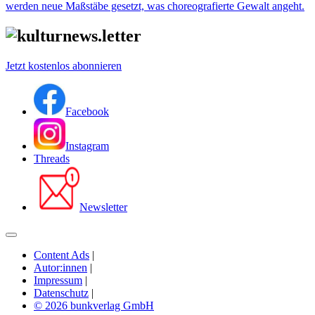
werden neue Maßstäbe gesetzt, was choreografierte Gewalt angeht.
Jetzt kostenlos abonnieren
Facebook
Instagram
Threads
Newsletter
Content Ads
|
Autor:innen
|
Impressum
|
Datenschutz
|
© 2026 bunkverlag GmbH