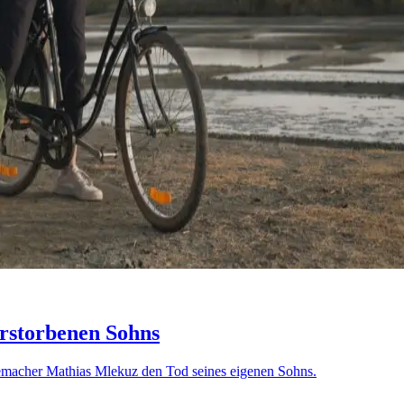
erstorbenen Sohns
memacher Mathias Mlekuz den Tod seines eigenen Sohns.