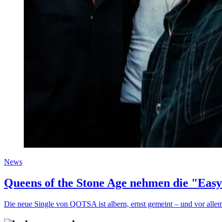
News
Queens of the Stone Age nehmen die "Easy
Die neue Single von QOTSA ist albern, ernst gemeint – und vor allem