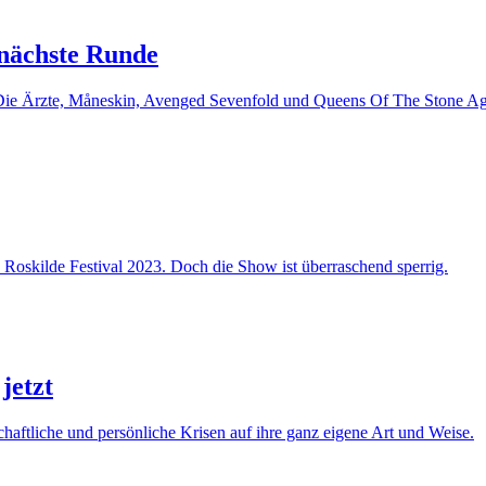
 nächste Runde
 Die Ärzte, Måneskin, Avenged Sevenfold und Queens Of The Stone Ag
 Roskilde Festival 2023. Doch die Show ist überraschend sperrig.
jetzt
aftliche und persönliche Krisen auf ihre ganz eigene Art und Weise.