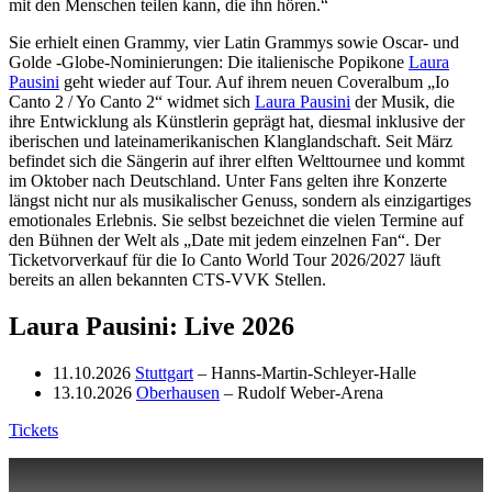
mit den Menschen teilen kann, die ihn hören.“
Sie erhielt einen Grammy, vier Latin Grammys sowie Oscar- und
Golde -Globe-Nominierungen: Die italienische Popikone
Laura
Pausini
geht wieder auf Tour. Auf ihrem neuen Coveralbum „Io
Canto 2 / Yo Canto 2“ widmet sich
Laura Pausini
der Musik, die
ihre Entwicklung als Künstlerin geprägt hat, diesmal inklusive der
iberischen und lateinamerikanischen Klanglandschaft. Seit März
befindet sich die Sängerin auf ihrer elften Welttournee und kommt
im Oktober nach Deutschland. Unter Fans gelten ihre Konzerte
längst nicht nur als musikalischer Genuss, sondern als einzigartiges
emotionales Erlebnis. Sie selbst bezeichnet die vielen Termine auf
den Bühnen der Welt als „Date mit jedem einzelnen Fan“. Der
Ticketvorverkauf für die Io Canto World Tour 2026/2027 läuft
bereits an allen bekannten CTS-VVK Stellen.
Laura Pausini: Live 2026
11.10.2026
Stuttgart
– Hanns-Martin-Schleyer-Halle
13.10.2026
Oberhausen
– Rudolf Weber-Arena
Tickets