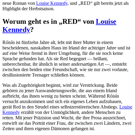
neue Roman von
Louise Kennedy
, und „RED“ gilt bereits jetzt als
Highlight der Herbstsaison.
Worum geht es in „RED“ von
Louise
Kennedy
?
Róisín ist fünfzehn Jahre alt, lebt mit ihrer Mutter in einem
bescheidenen, nasskalten Haus im Irland der achtziger Jahre und ist
auf eine Weise fremd in ihrer Umgebung, für die sie noch keine
Sprache gefunden hat. Als sie Red begegnet — brillant,
unberechenbar, ihr ähnlich in seiner andersartigen Art —, entsteht
zwischen den beiden eine Freundschaft, wie sie nur zwei vorlaute,
desillusionierte Teenager schließen können.
Was als Zugehörigkeit beginnt, wird zur Verstrickung. Beide
gehören zu jener Auswanderungswelle, die aus einem Irland
aufbricht, das ihnen wenig zu bieten scheint. Während Róisín
versucht anzukommen und sich ein eigenes Leben aufzubauen,
gerät Red in den Strudel eines selbstzerstörerischen Abstiegs.
Louise
Kennedy
erzählt von der Unmöglichkeit, andere Menschen zu
retten. Mit jener Präzision und Wucht, die ihre Prosa auszeichnet,
entwirft sie das Porträt einer Frau, die zwischen zwei Ländern, zwei
Zeiten und ihren eigenen Dämonen gefangen ist.