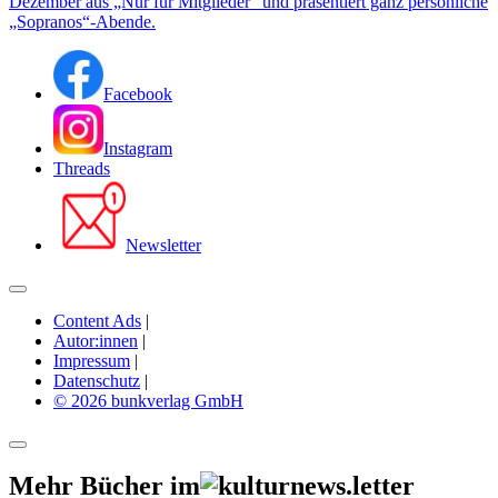
Dezember aus „Nur für Mitglieder“ und präsentiert ganz persönliche
„Sopranos“-Abende.
Facebook
Instagram
Threads
Newsletter
Content Ads
|
Autor:innen
|
Impressum
|
Datenschutz
|
© 2026 bunkverlag GmbH
Mehr Bücher im