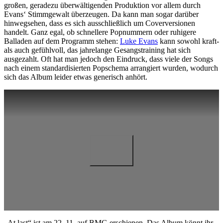
großen, geradezu überwältigenden Produktion vor allem durch
Evans‘ Stimmgewalt überzeugen. Da kann man sogar darüber
hinwegsehen, dass es sich ausschließlich um Coverversionen
handelt. Ganz egal, ob schnellere Popnummern oder ruhigere
Balladen auf dem Programm stehen:
Luke Evans
kann sowohl kraft-
als auch gefühlvoll, das jahrelange Gesangstraining hat sich
ausgezahlt. Oft hat man jedoch den Eindruck, dass viele der Songs
nach einem standardisierten Popschema arrangiert wurden, wodurch
sich das Album leider etwas generisch anhört.
„At last“ ist am 22. 11. auf BMG erschienen. Das Album könnt ihr