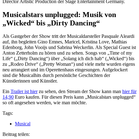
Director Artistic Production der Stage Entertainment Germany.
Musicalstars unplugged: Musik von
„Wicked“ bis „Dirty Dancing“
Als Gastgeber der Show tritt der Musicaldarsteller Pasquale Aleardi
auf, ihn begleiten Gino Emnes, Maricel, Kristina Love, Mathias
Edenborg, John Vooijs und Sabrina Weckerlin. Als Special Guest ist
Anton Zetterholm zu hören und zu sehen. Songs von „Time of my
Life“ („Dirty Dancing“) über „Solang ich dich hab“ („Wicked“) bis
zu „Rodeo Drive“ („Pretty Woman“) und viele mehr wurden eigens
neu arrangiert und im Operettenhaus eingesungen. Aufgelockert
sind die Musicalhits durch persönliche Geschichten der
Künstlerinnen und Künstler.
Ein
Trailer ist hier
zu sehen, den Stream der Show kann man
hier für
14,90
Euro kaufen. Für diesen Preis kann „Musicalstars unplugged“
so oft angesehen werden, wie man möchte.
Tags:
Musical
Beitrag teilen: