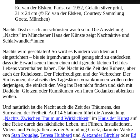
Ed van der Elsken, Paris, ca. 1952, Gelatin silver print,
31 x 24 cm (© Ed van der Elsken, Courtesy Sammlung
Goetz, München)
Nachts lässt es sich am schönsten wach sein. Die Ausstellung
„Nachts“ im Münchener Haus der Künste zeigt Nachtaktive und
Schlafwandler*innen.
Nachts wird geschlafen! So wird es Kindern von klein auf
eingetrichtert – bis sie irgendwann groß genug sind zu entdecken,
dass die Erwachsenen ihnen einen nicht gerade kleinen Teil des
Lebens vorenthalten haben. Die Nacht ist die Zeit des Ruhens, aber
auch der Ruhelosen. Der Feierfreudigen und der Verbrecher. Der
Strebsamen, die abseits des Tageslärms vorankommen wollen oder
derjenigen, die einfach den Weg ins Bett nicht finden und sich mit
Daddeln, Glotzen oder Rumräumen von ihren Gedanken ablenken
wollen.
Und natürlich ist die Nacht auch die Zeit des Träumens, des
Surrealen, der Freiheit. Auf 14 Stationen führt die Ausstellung
„
Nachts. Zwischen Traum und Wirklichkeit
“ im
Haus der Kunst
auf
eine Reise durch das nächtliche Leben, mit Filmen, Installationen,
Videos und Fotografien aus der Sammlung Goetz, darunter Werke
von
Stan Douglas
,
Teresa Hubbard
und
Alexander Birchler
oder
Ed