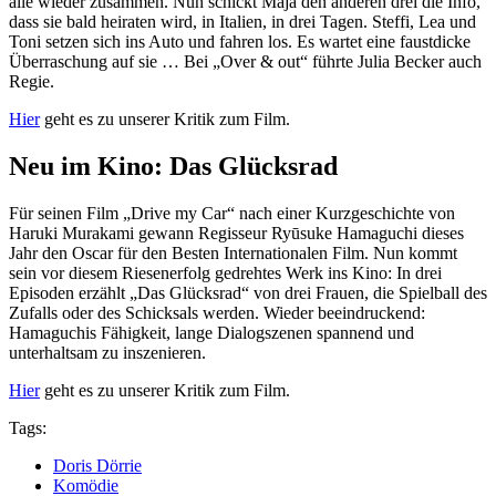
alle wieder zusammen. Nun schickt Maja den anderen drei die Info,
dass sie bald heiraten wird, in Italien, in drei Tagen. Steffi, Lea und
Toni setzen sich ins Auto und fahren los. Es wartet eine faustdicke
Überraschung auf sie … Bei „Over & out“ führte Julia Becker auch
Regie.
Hier
geht es zu unserer Kritik zum Film.
Neu im Kino: Das Glücksrad
Für seinen Film „Drive my Car“ nach einer Kurzgeschichte von
Haruki Murakami gewann Regisseur Ryūsuke Hamaguchi dieses
Jahr den Oscar für den Besten Internationalen Film. Nun kommt
sein vor diesem Riesenerfolg gedrehtes Werk ins Kino: In drei
Episoden erzählt „Das Glücksrad“ von drei Frauen, die Spielball des
Zufalls oder des Schicksals werden. Wieder beeindruckend:
Hamaguchis Fähigkeit, lange Dialogszenen spannend und
unterhaltsam zu inszenieren.
Hier
geht es zu unserer Kritik zum Film.
Tags:
Doris Dörrie
Komödie