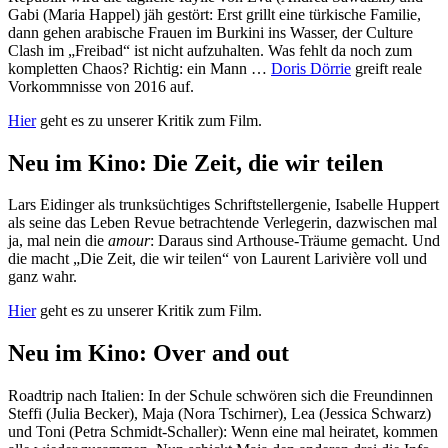
Gabi (Maria Happel) jäh gestört: Erst grillt eine türkische Familie,
dann gehen arabische Frauen im Burkini ins Wasser, der Culture
Clash im „Freibad“ ist nicht aufzuhalten. Was fehlt da noch zum
kompletten Chaos? Richtig: ein Mann …
Doris Dörrie
greift reale
Vorkommnisse von 2016 auf.
Hier
geht es zu unserer Kritik zum Film.
Neu im Kino: Die Zeit, die wir teilen
Lars Eidinger als trunksüchtiges Schriftstellergenie, Isabelle Huppert
als seine das Leben Revue betrachtende Verlegerin, dazwischen mal
ja, mal nein die
amour
: Daraus sind Arthouse-Träume gemacht. Und
die macht „Die Zeit, die wir teilen“ von Laurent Larivière voll und
ganz wahr.
Hier
geht es zu unserer Kritik zum Film.
Neu im Kino: Over and out
Roadtrip nach Italien: In der Schule schwören sich die Freundinnen
Steffi (Julia Becker), Maja (Nora Tschirner), Lea (Jessica Schwarz)
und Toni (Petra Schmidt-Schaller): Wenn eine mal heiratet, kommen