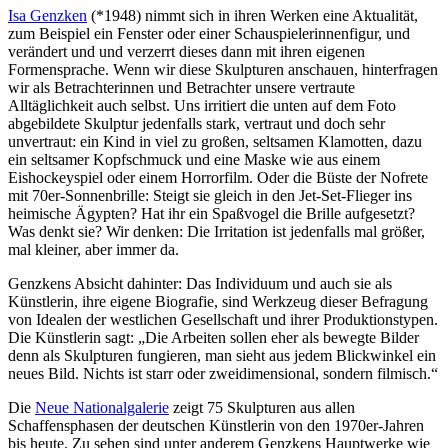
Isa Genzken
(*1948) nimmt sich in ihren Werken eine Aktualität,
zum Beispiel ein Fenster oder einer Schauspielerinnenfigur, und
verändert und und verzerrt dieses dann mit ihren eigenen
Formensprache. Wenn wir diese Skulpturen anschauen, hinterfragen
wir als Betrachterinnen und Betrachter unsere vertraute
Alltäglichkeit auch selbst. Uns irritiert die unten auf dem Foto
abgebildete Skulptur jedenfalls stark, vertraut und doch sehr
unvertraut: ein Kind in viel zu großen, seltsamen Klamotten, dazu
ein seltsamer Kopfschmuck und eine Maske wie aus einem
Eishockeyspiel oder einem Horrorfilm. Oder die Büste der Nofrete
mit 70er-Sonnenbrille: Steigt sie gleich in den Jet-Set-Flieger ins
heimische Ägypten? Hat ihr ein Spaßvogel die Brille aufgesetzt?
Was denkt sie? Wir denken: Die Irritation ist jedenfalls mal größer,
mal kleiner, aber immer da.
Genzkens Absicht dahinter: Das Individuum und auch sie als
Künstlerin, ihre eigene Biografie, sind Werkzeug dieser Befragung
von Idealen der westlichen Gesellschaft und ihrer Produktionstypen.
Die Künstlerin sagt: „Die Arbeiten sollen eher als bewegte Bilder
denn als Skulpturen fungieren, man sieht aus jedem Blickwinkel ein
neues Bild. Nichts ist starr oder zweidimensional, sondern filmisch.“
Die
Neue Nationalgalerie
zeigt 75 Skulpturen aus allen
Schaffensphasen der deutschen Künstlerin von den 1970er-Jahren
bis heute. Zu sehen sind unter anderem Genzkens Hauptwerke wie