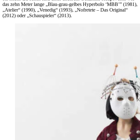
das zehn Meter lange „Blau-grau-gelbes Hyperbolo ‘MBB’” (1981),
„Atelier“ (1990), „Venedig“ (1993), „Nofretete – Das Original“
(2012) oder „Schauspieler“ (2013).