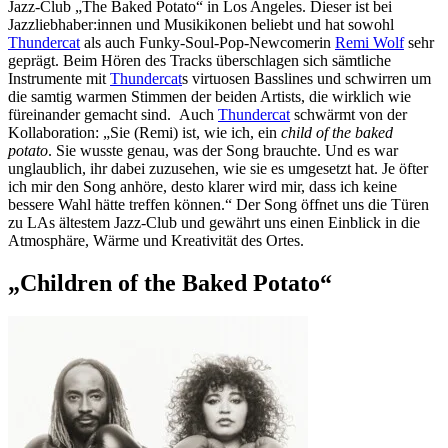
Jazz-Club „The Baked Potato“ in Los Angeles. Dieser ist bei
Jazzliebhaber:innen und Musikikonen beliebt und hat sowohl
Thundercat
als auch Funky-Soul-Pop-Newcomerin
Remi Wolf
sehr
geprägt. Beim Hören des Tracks überschlagen sich sämtliche
Instrumente mit
Thundercat
s virtuosen Basslines und schwirren um
die samtig warmen Stimmen der beiden Artists, die wirklich wie
füreinander gemacht sind. Auch
Thundercat
schwärmt von der
Kollaboration: „Sie (Remi) ist, wie ich, ein
child of the baked
potato
. Sie wusste genau, was der Song brauchte. Und es war
unglaublich, ihr dabei zuzusehen, wie sie es umgesetzt hat. Je öfter
ich mir den Song anhöre, desto klarer wird mir, dass ich keine
bessere Wahl hätte treffen können.“ Der Song öffnet uns die Türen
zu LAs ältestem Jazz-Club und gewährt uns einen Einblick in die
Atmosphäre, Wärme und Kreativität des Ortes.
„Children of the Baked Potato“