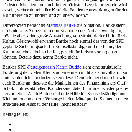
nächsten Monaten und auch in der nächsten Legislaturperiode wird
es sein, weiterhin mit aller Kraft die Pandemieauswirkungen für den
Kulturbereich zu lindern und zu überwinden.“
Differenziert betrachtet
Matthias Bartke
die Situation. Bartke sieht
ein Unter-die-Arme-Greifen in Sitationen der Not als wichtig an,
möchte aber keine große Ausweitung von strukturierter Hilfe für die
Kultur. Gleichwohl erwähnt Bartke noch einmal das von der SPD
geplante Sicherungsgeld für Soloselbständige und die Pläne, der
Kulturbranche dabei zu helfen, gezielt für Krisen vorsorgen zu
können. Details dazu nennt Bartke nicht.
Bartkes SPD-
Parteigenossin Katrin Budde
sieht eine strukturelle
Förderung der vielen Kleinstunternehmen nicht als sinnvoll an – zu
unterschiedlich strukturiert seien diese. Deutlich merkt man ihr wie
auch Bartke an, dass sie die Maßnahmen des Finanzministers Olaf
Scholz – ihres aktuellen Kanzlerkandidaten! – immer wieder positiv
hervorheben. Auch Budde rückt die Hilfe für Soloselbständige und
Kleinunternehmen zur Vorsorge in den Mittelpunkt. Sie nennt einen
strukturellen Ausbau der Hilfe „nicht leistbar“.
Beitrag teilen: