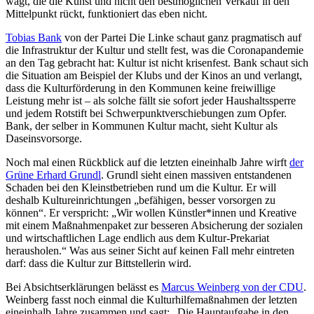
wagt, die die Kunst und nicht den bestmöglichen Verkauf in den
Mittelpunkt rückt, funktioniert das eben nicht.
Tobias Bank
von der Partei Die Linke schaut ganz pragmatisch auf
die Infrastruktur der Kultur und stellt fest, was die Coronapandemie
an den Tag gebracht hat: Kultur ist nicht krisenfest. Bank schaut sich
die Situation am Beispiel der Klubs und der Kinos an und verlangt,
dass die Kulturförderung in den Kommunen keine freiwillige
Leistung mehr ist – als solche fällt sie sofort jeder Haushaltssperre
und jedem Rotstift bei Schwerpunktverschiebungen zum Opfer.
Bank, der selber in Kommunen Kultur macht, sieht Kultur als
Daseinsvorsorge.
Noch mal einen Rückblick auf die letzten eineinhalb Jahre wirft
der
Grüne Erhard Grundl
. Grundl sieht einen massiven entstandenen
Schaden bei den Kleinstbetrieben rund um die Kultur. Er will
deshalb Kultureinrichtungen „befähigen, besser vorsorgen zu
können“. Er verspricht: „Wir wollen Künstler*innen und Kreative
mit einem Maßnahmenpaket zur besseren Absicherung der sozialen
und wirtschaftlichen Lage endlich aus dem Kultur-Prekariat
herausholen.“ Was aus seiner Sicht auf keinen Fall mehr eintreten
darf: dass die Kultur zur Bittstellerin wird.
Bei Absichtserklärungen belässt es
Marcus Weinberg von der CDU
.
Weinberg fasst noch einmal die Kulturhilfemaßnahmen der letzten
eineinhalb Jahre zusammen und sagt: „Die Hauptaufgabe in den