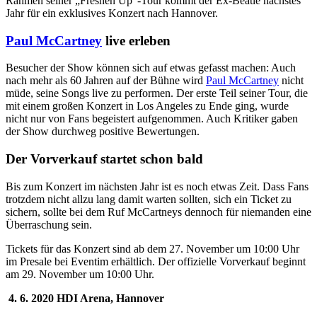
Rahmen seiner „Freshen Up“-Tour kommt der Ex-Beatle nächstes
Jahr für ein exklusives Konzert nach Hannover.
Paul McCartney
live erleben
Besucher der Show können sich auf etwas gefasst machen: Auch
nach mehr als 60 Jahren auf der Bühne wird
Paul McCartney
nicht
müde, seine Songs live zu performen. Der erste Teil seiner Tour, die
mit einem großen Konzert in Los Angeles zu Ende ging, wurde
nicht nur von Fans begeistert aufgenommen. Auch Kritiker gaben
der Show durchweg positive Bewertungen.
Der Vorverkauf startet schon bald
Bis zum Konzert im nächsten Jahr ist es noch etwas Zeit. Dass Fans
trotzdem nicht allzu lang damit warten sollten, sich ein Ticket zu
sichern, sollte bei dem Ruf McCartneys dennoch für niemanden eine
Überraschung sein.
Tickets für das Konzert sind ab dem 27. November um 10:00 Uhr
im Presale bei Eventim
erhältlich. Der offizielle Vorverkauf beginnt
am 29. November um 10:00 Uhr.
4. 6. 2020 HDI Arena, Hannover