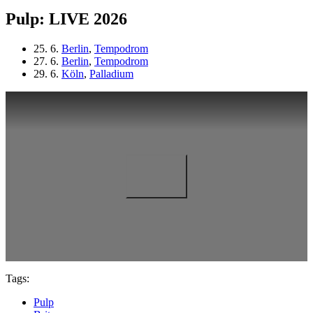
Pulp: LIVE 2026
25. 6.
Berlin
,
Tempodrom
27. 6.
Berlin
,
Tempodrom
29. 6.
Köln
,
Palladium
Tags:
Pulp