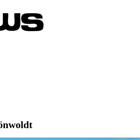
rönwoldt