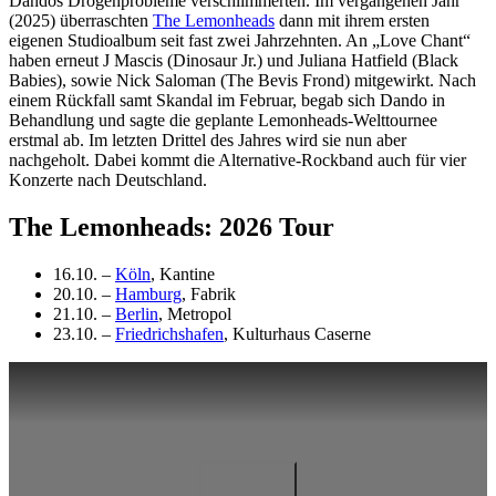
Dandos Drogenprobleme verschlimmerten. Im vergangenen Jahr
(2025) überraschten
The Lemonheads
dann mit ihrem ersten
eigenen Studioalbum seit fast zwei Jahrzehnten. An „Love Chant“
haben erneut J Mascis (Dinosaur Jr.) und Juliana Hatfield (Black
Babies), sowie Nick Saloman (The Bevis Frond) mitgewirkt. Nach
einem Rückfall samt Skandal im Februar, begab sich Dando in
Behandlung und sagte die geplante Lemonheads-Welttournee
erstmal ab. Im letzten Drittel des Jahres wird sie nun aber
nachgeholt. Dabei kommt die Alternative-Rockband auch für vier
Konzerte nach Deutschland.
The Lemonheads: 2026 Tour
16.10. –
Köln
, Kantine
20.10. –
Hamburg
, Fabrik
21.10. –
Berlin
, Metropol
23.10. –
Friedrichshafen
, Kulturhaus Caserne