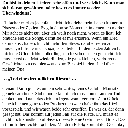
Du bist in deinen Liedern sehr offen und verletzlich. Kann man
sich daran gewöhnen, oder kostet es immer wieder
Überwindung?
Einfacher wird es jedenfalls nicht. Ich erlebe mein Leben immer in
Phasen oder Zyklen. Es gibt dann so Momente, in denen ich merke:
Mir geht es nicht gut, aber ich weiß noch nicht, woran es liegt. Ich
brauche erst die Songs, damit sie es mir erklären. Wenn ein Lied
dann da ist, habe ich nicht mehr den Stress, darüber reden zu
müssen; ich freue mich sogar, es zu teilen. In den letzten Jahren hat
mich die Öffentlichkeit allerdings ein bisschen scheu gemacht. Ich
musste erst den Mut wiederfinden, die ganz kleinen, verborgenen
Geschichten zu erzählen – wie zum Beispiel in dem Lied über
meinen Opa.
… „Tod eines freundlichen Riesen“ …
Genau. Darin geht es um ein sehr zartes, feines Gefühl. Man sitzt
gemeinsam in der Stube und erkennt: Ich muss immer an den Tod
denken und daran, dass ich ihn irgendwann verliere. Zum Glück
hatte ich einen ganz tollen Produzenten – ich habe ihm das Lied
vorgespielt, und wir waren beide sehr ergriffen. Er war es, der dann
gesagt hat: Das kommt auf jeden Fall auf die Platte. Du musst es
nicht noch künstlich aufblasen, dieses kleine Gefühl reicht total. Das
ist mir früher leichter gefallen. Mit dem Erfolg kommt der Gedanke,