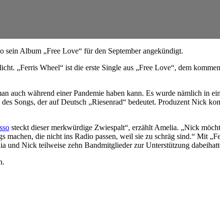
uo sein Album „Free Love“ für den September angekündigt.
icht. „Ferris Wheel“ ist die erste Single aus „Free Love“, dem komme
an auch während einer Pandemie haben kann. Es wurde nämlich in eine
l des Songs, der auf Deutsch „Riesenrad“ bedeutet. Produzent Nick ko
sso
steckt dieser merkwürdige Zwiespalt“, erzählt Amelia. „Nick möchte
s machen, die nicht ins Radio passen, weil sie zu schräg sind.“ Mit „F
ia und Nick teilweise zehn Bandmitglieder zur Unterstützung dabeihatt
n.