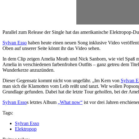
Parallel zum Release der Single hat das amerikanische Elektropop-D
Sylvan Esso
haben heute einen neuen Song inklusive Video veröffentl
Oben auf unserer Seite könnt ihr das Video sehen.
In dem Clip zeigen Amelia Meath und Nick Sanborn, wie viel Spaß m
Amelia in verschiedenen farbenfrohen Outfits – ganz getreu dem Tite
Wunderkerze anzuzünden.
Dieser Gegensatz kommt nicht von ungefähr. „Im Kern von
Sylvan E
man sich die Klamotten vom Leib reißt und tanzt. Wir wollen Popsong
Grundlage gefunden. Dabei hat die letzte Tour geholfen, bei der Amel
Sylvan Esso
s letztes Album
„What now“
ist vor drei Jahren erschiene
Tags:
Sylvan Esso
Elektropop