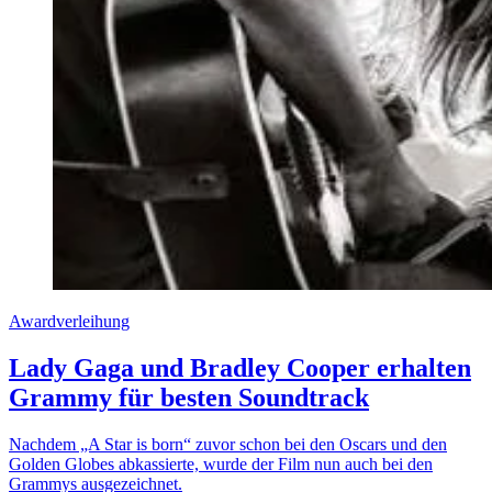
Awardverleihung
Lady Gaga und Bradley Cooper erhalten
Grammy für besten Soundtrack
Nachdem „A Star is born“ zuvor schon bei den Oscars und den
Golden Globes abkassierte, wurde der Film nun auch bei den
Grammys ausgezeichnet.