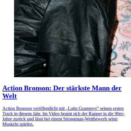
Action Bronson: Der stärkste Mann der
Welt
Action Bronson veröffentlicht mit „Latin Grammys“ seinen ersten
Track in diesem Jahr. Im Video beamt sich der Rapper in die 90er-
Jahre zurück und lässt bei einem Strongman-Wettbewerb seine
Muskeln spielen.