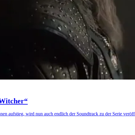
 Witcher“
en aufstieg, wird nun auch endlich der Soundtrack zu der Serie veröffe