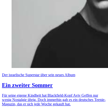
Der israelische Superstar über sein neues Album
Ein zweiter Sommer
Für seine eigene Kindheit hat Blackfield-Kopf Aviv Geffen nur
wenig Nostalgie übrig. Doch immerhin gab es ein deutsches Teenie-
Magazin, das er sich jede Woche gekauft hat.