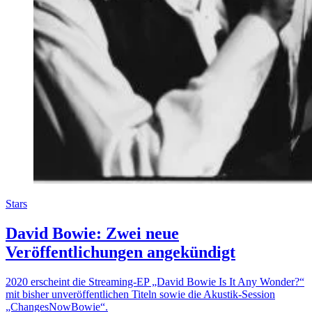
Stars
David Bowie: Zwei neue
Veröffentlichungen angekündigt
2020 erscheint die Streaming-EP „David Bowie Is It Any Wonder?“
mit bisher unveröffentlichen Titeln sowie die Akustik-Session
„ChangesNowBowie“.