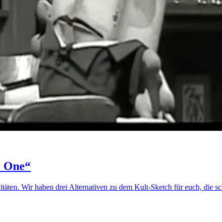
r One“
vitäten. Wir haben drei Alternativen zu dem Kult-Sketch für euch, die 