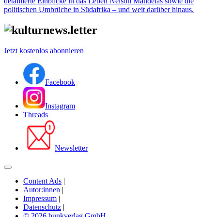
detaillierte Einblicke in das Leben Nelson Mandelas sowie die
politischen Umbrüche in Südafrika – und weit darüber hinaus.
Jetzt kostenlos abonnieren
Facebook
Instagram
Threads
Newsletter
Content Ads
|
Autor:innen
|
Impressum
|
Datenschutz
|
© 2026 bunkverlag GmbH